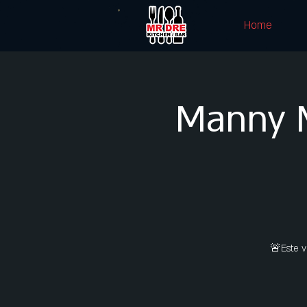
Home
Manny 
🚨Este 