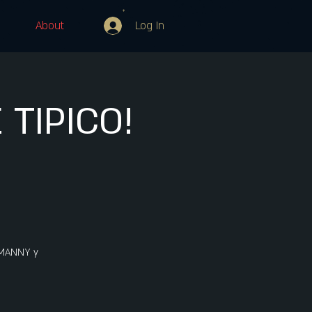
Log In
About
TIPICO!
 MANNY y